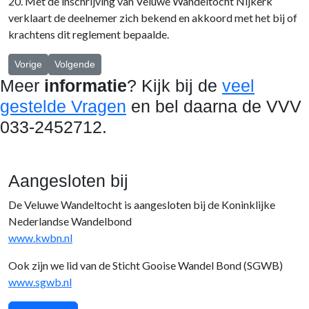
20. Met de inschrijving van Veluwe Wandeltocht Nijkerk
verklaart de deelnemer zich bekend en akkoord met het bij of
krachtens dit reglement bepaalde.
Vorig artikel: Veel gestelde vragen
Volgende artikel: Veiligheid
Vorige
Volgende
Meer
informatie
? Kijk bij d
e
veel
gestelde Vragen
en bel d
aarna de VVV
033-2452712.
Aangesloten bij
De Veluwe Wandeltocht is aangesloten bij de Koninklijke
Nederlandse Wandelbond
www.kwbn.nl
Ook zijn we lid van de Sticht Gooise Wandel Bond (SGWB)
www.sgwb.nl